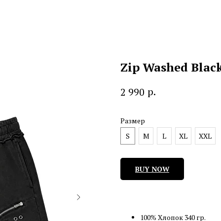
Zip Washed Black
р.
2 990
Размер
S
M
L
XL
XXL
BUY NOW
100% Хлопок 340 гр.