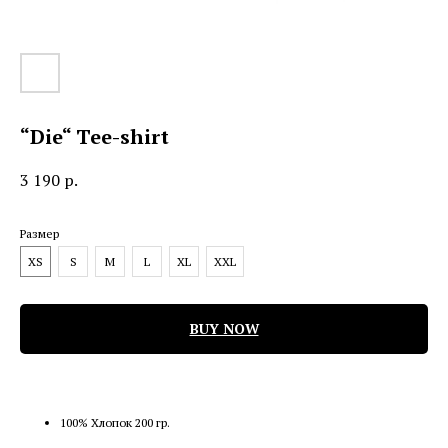
“Die“ Tee-shirt
3 190
р.
Размер
XS
S
M
L
XL
XXL
BUY NOW
100% Хлопок 200 гр.