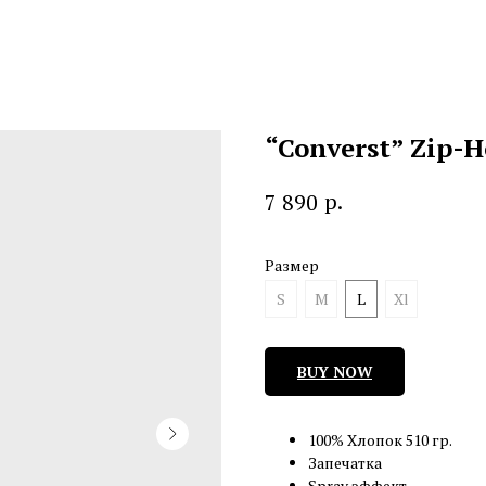
“Converst” Zip-
р.
7 890
Размер
S
M
L
Xl
BUY NOW
100% Хлопок 510 гр.
Запечатка
Spray эффект