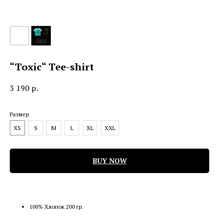
“Toxic“ Tee-shirt
3 190
р.
Размер
XS
S
M
L
XL
XXL
BUY NOW
100% Хлопок 200 гр.