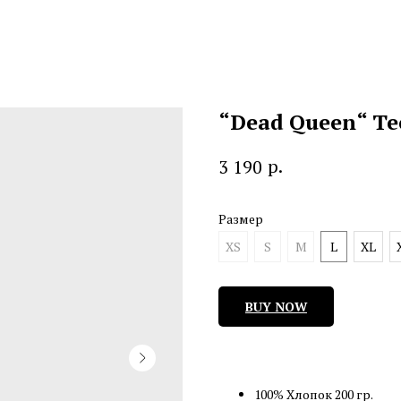
“Dead Queen“ Te
р.
3 190
Размер
XS
S
M
L
XL
BUY NOW
100% Хлопок 200 гр.