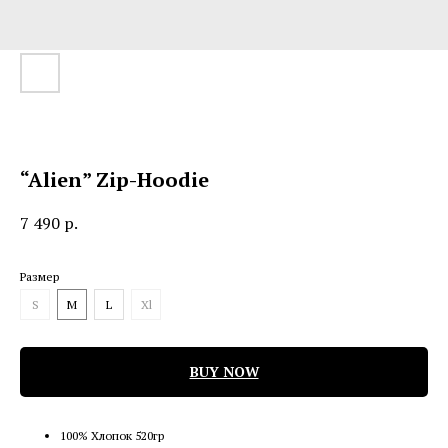
“Alien” Zip-Hoodie
7 490
р.
Размер
S
M
L
Xl
BUY NOW
100% Хлопок 520гр