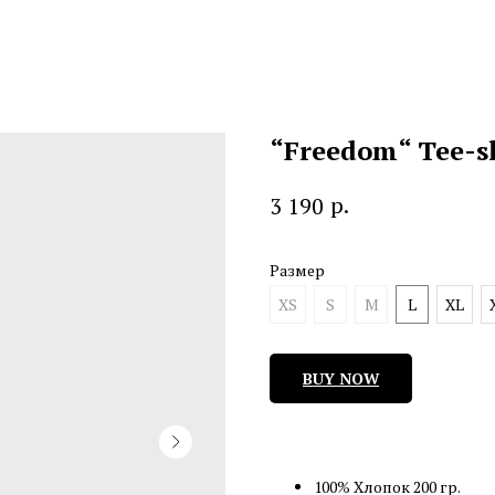
“Freedom“ Tee-s
р.
3 190
Размер
XS
S
M
L
XL
BUY NOW
100% Хлопок 200 гр.