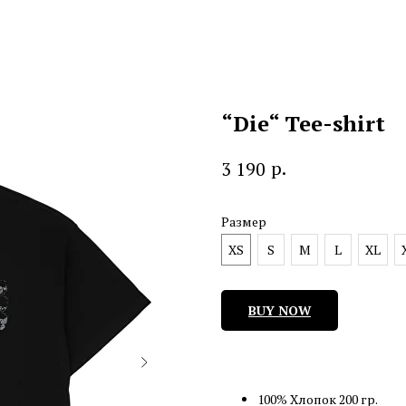
“Die“ Tee-shirt
р.
3 190
Размер
XS
S
M
L
XL
BUY NOW
100% Хлопок 200 гр.