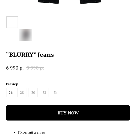
“BLURRY” Jeans
6 990
р.
8 990
р.
Размер
26
28
30
32
34
BUY NOW
Плотный деним