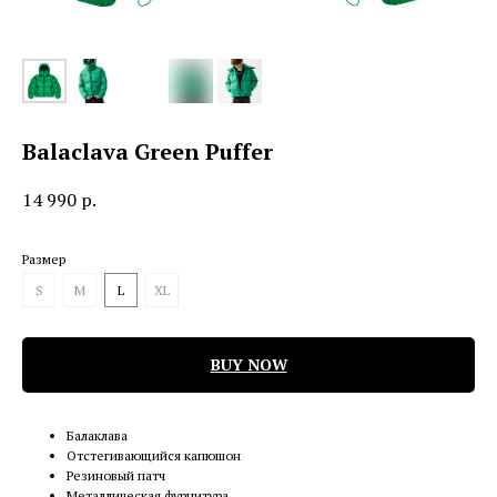
Balaclava Green Puffer
14 990
р.
Размер
S
M
L
XL
BUY NOW
Балаклава
Отстегивающийся капюшон
Резиновый патч
Металлическая фурнитура