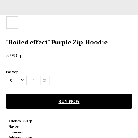
"Boiled effect" Purple Zip-Hoodie
5 990
р.
Размер
S
M
L
XL
BUY NOW
- Хлопок 350 гр
- Начес
- Вышивка
- Эффект варки